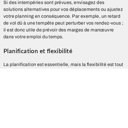
Si des intempéries sont prévues, envisagez des
solutions alternatives pour vos déplacements ou ajustez
votre planning en conséquence. Par exemple, un retard
de vol dû à une tempête peut perturber vos rendez-vous ;
il est donc utile de prévoir des marges de manœuvre
dans votre emploi du temps.
Planification et flexibilité
La planification est essentielle, mais la flexibilité est tout
aussi importante. En anticipant les divers imprévus, vous
pouvez minimiser les risques de perturbation. Toutefois,
il est également crucial de rester adaptable face aux
aléas inévitables.
Une préparation minutieuse vous permettra non
seulement de réagir rapidement aux changements, mais
aussi de maintenir votre efficacité professionnelle
malgré les imprévus. En combinant anticipation et