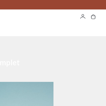
Compte
Panier
omplet