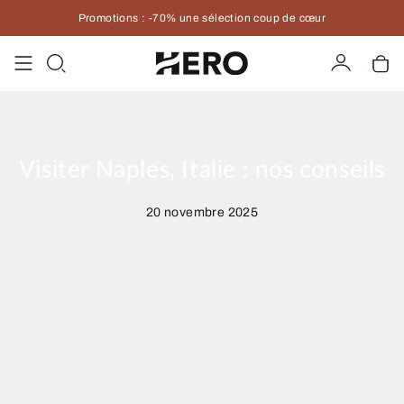
Promotions : -70% une sélection coup de cœur
Compte
Pan
Visiter Naples, Italie : nos conseils
20 novembre 2025