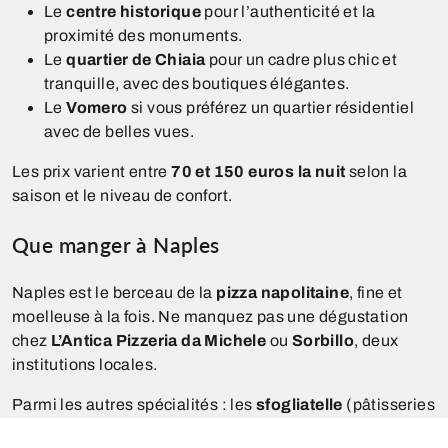
Le
centre historique
pour l’authenticité et la
proximité des monuments.
Le
quartier de Chiaia
pour un cadre plus chic et
tranquille, avec des boutiques élégantes.
Le
Vomero
si vous préférez un quartier résidentiel
avec de belles vues.
Les prix varient entre
70 et 150 euros la nuit
selon la
saison et le niveau de confort.
Que manger à Naples
Naples est le berceau de la
pizza napolitaine
, fine et
moelleuse à la fois. Ne manquez pas une dégustation
chez
L’Antica Pizzeria da Michele
ou
Sorbillo
, deux
institutions locales.
Parmi les autres spécialités : les
sfogliatelle
(pâtisseries
feuilletées à la ricotta), la
pasta alla genovese
, et bien