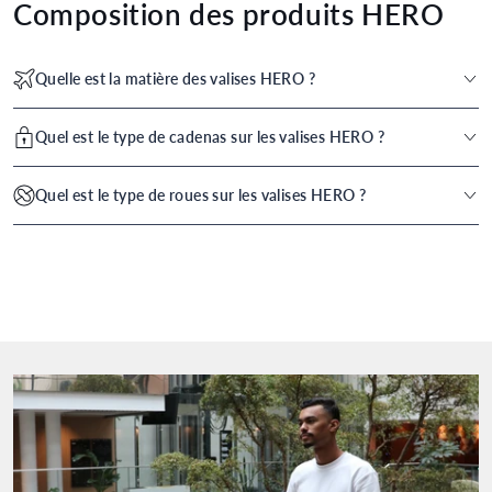
Composition des produits HERO
Quelle est la matière des valises HERO ?
Les valises HERO sont produites en ABS, un matériau
Quel est le type de cadenas sur les valises HERO ?
plastique ultra résistant qui permet de vous garantir un
produit solide et durable.
Sur les valises HERO, nous vous proposons un cadenas à
Quel est le type de roues sur les valises HERO ?
code standard qui vous assurera une sécurité optimale
pour votre bagage.
Les valises HERO sont composées de roues simples et
mobiles à 360° ce qui assure une robustesse à la valise
ainsi qu'une mobilité complète