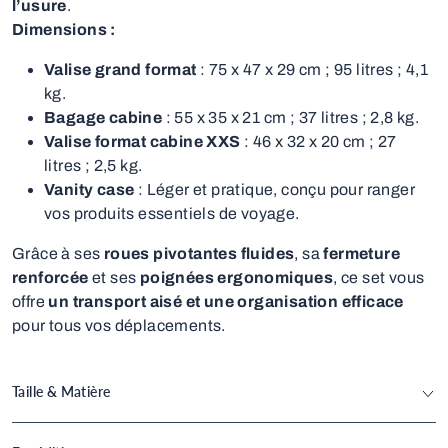
l’usure
.
Dimensions :
Valise grand format
: 75 x 47 x 29 cm ; 95 litres ; 4,1
kg.
Bagage cabine
: 55 x 35 x 21 cm ; 37 litres ; 2,8 kg.
Valise format cabine XXS
: 46 x 32 x 20 cm ; 27
litres ; 2,5 kg.
Vanity case
: Léger et pratique, conçu pour ranger
vos produits essentiels de voyage.
Grâce à ses
roues pivotantes fluides
, sa
fermeture
renforcée
et ses
poignées ergonomiques
, ce set vous
offre
un transport aisé et une organisation efficace
pour tous vos déplacements.
Taille & Matière
Matière :
ABS - Ultra Resistant