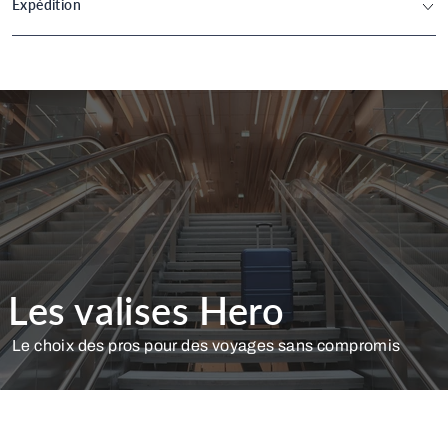
Expédition
Taille:
75
cm
x
47
cm
x
29
cm
(H x L x P)
Poids:
Capacité:
170
l
Expédition sous 48h (jours ouvrés)
Livraison Gratuite dès 50€ d'achats
Les valises Hero
Le choix des pros pour des voyages sans compromis