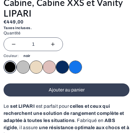
Cabine, Cabine XXS et Vanity
LIPARI
€
Prix régulier
€449,00
€449,00
Taxes incluses.
Quantité
Diminuer la quantité pour Lot de 4 Valises Grand Format
Augmenter la quantité pour Lot de 4 V
Couleur:
noir
Ajouter au panier
Le
set LIPARI
est parfait pour
celles et ceux qui
recherchent une solution de rangement complète et
adaptée à toutes les situations
. Fabriqué en
ABS
rigide
, il assure
une résistance optimale aux chocs et à